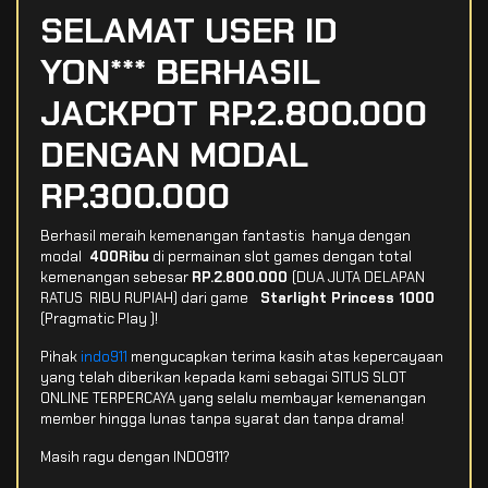
SELAMAT USER ID
YON*** BERHASIL
JACKPOT RP.2.800.000
DENGAN MODAL
RP.300.000
Berhasil meraih kemenangan fantastis hanya dengan
modal
400Ribu
di permainan slot games dengan total
kemenangan sebesar
RP.2.800.000
(DUA JUTA DELAPAN
RATUS RIBU RUPIAH) dari game
Starlight Princess 1000
(Pragmatic Play )!
Pihak
indo911
mengucapkan terima kasih atas kepercayaan
yang telah diberikan kepada kami sebagai SITUS SLOT
ONLINE TERPERCAYA yang selalu membayar kemenangan
member hingga lunas tanpa syarat dan tanpa drama!
Masih ragu dengan INDO911?