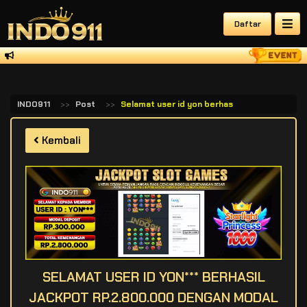
Daftar
INDO911
Post
Selamat user id yon berhasil jackpot rp 2 8
Kembali
SELAMAT USER ID YON*** BERHASIL
JACKPOT RP.2.800.000 DENGAN MODAL