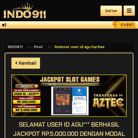
Daftar
INDO911
Post
Selamat user id agu berhasil jackpot rp 5 0
Kembali
SELAMAT USER ID AGU*** BERHASIL
JACKPOT RP.5.000.000 DENGAN MODAL