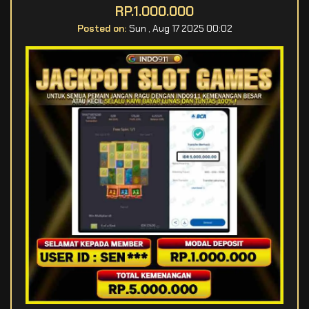
RP.1.000.000
Posted on:
Sun , Aug 17 2025 00:02