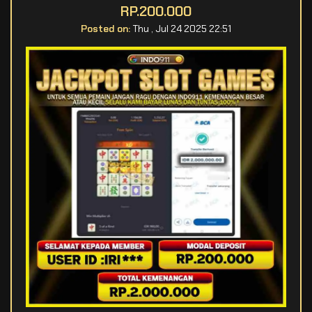
RP.200.000
Posted on:
Thu , Jul 24 2025 22:51