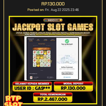
RP.130.000
Posted on:
Fri , Aug 22 2025 23:46