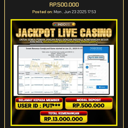
RP.500.000
Posted on:
Mon , Jun 23 2025 17:53