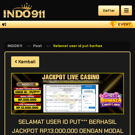
Daftar
INDO911
Post
Selamat user id put berhasil jackpot rp 13 
Kembali
SELAMAT USER ID PUT*** BERHASIL
JACKPOT RP.13.000.000 DENGAN MODAL