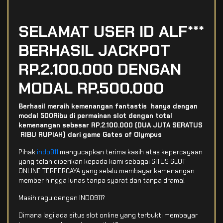
SELAMAT USER ID ALF***
BERHASIL JACKPOT
RP.2.100.000 DENGAN
MODAL RP.500.000
Berhasil meraih kemenangan fantastis hanya dengan
modal 500Ribu di permainan slot dengan total
kemenangan sebesar RP.2.100.000 (DUA JUTA SERATUS
RIBU RUPIAH) dari game Gates of Olympus
Pihak
indo911
mengucapkan terima kasih atas kepercayaan
yang telah diberikan kepada kami sebagai SITUS SLOT
ONLINE TERPERCAYA yang selalu membayar kemenangan
member hingga lunas tanpa syarat dan tanpa drama!
Masih ragu dengan INDO911?
Dimana lagi ada situs slot online yang terbukti membayar