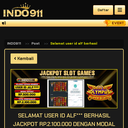
Daftar
INDO911
Post
Selamat user id alf berhasil jackpot rp 2 10
Kembali
SELAMAT USER ID ALF*** BERHASIL
JACKPOT RP.2.100.000 DENGAN MODAL