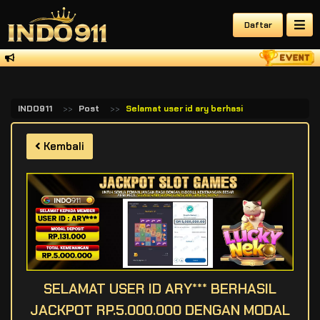
Daftar
INDO911
Post
Selamat user id ary berhasil jackpot rp 5 00
Kembali
SELAMAT USER ID ARY*** BERHASIL
JACKPOT RP.5.000.000 DENGAN MODAL