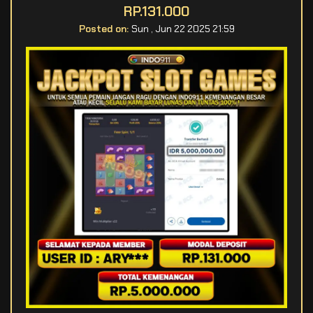
RP.131.000
Posted on:
Sun , Jun 22 2025 21:59