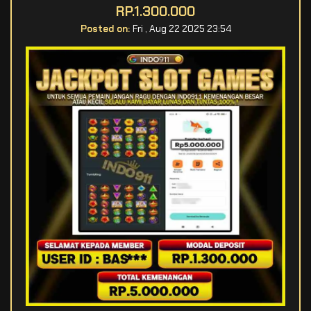
RP.1.300.000
Posted on:
Fri , Aug 22 2025 23:54