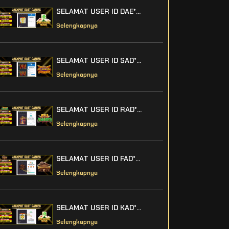
SELAMAT USER ID DAE*...
Selengkapnya
SELAMAT USER ID SAD*...
Selengkapnya
SELAMAT USER ID RAD*...
Selengkapnya
SELAMAT USER ID FAD*...
Selengkapnya
SELAMAT USER ID KAD*...
Selengkapnya