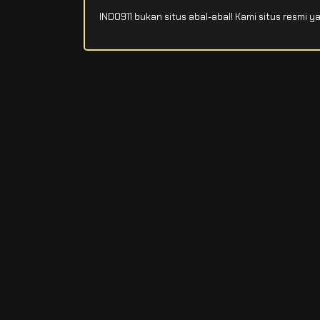
INDO911 bukan situs abal-abal! Kami situs resmi y