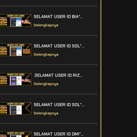
SELAMAT USER ID BIA*...
Selengkapnya
SELAMAT USER ID SOL*...
Selengkapnya
.SELAMAT USER ID RIZ...
Selengkapnya
SELAMAT USER ID SOL*...
Selengkapnya
SELAMAT USER ID DMI*...