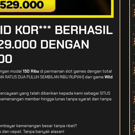
D KOR*** BERHASIL
529.000 DENGAN
00
engan modal
150 Ribu
di permainan slot games dengan total
LIMA RATUS DUA PULUH SEMBILAN RIBU RUPIAH) dari game
Wild
ercayaan yang telah diberikan kepada kami sebagai SITUS
kemenangan member hingga lunas tanpa syarat dan tanpa
 membayar kemenangan besar tanpa ribet?
s dan cepat. Tanpa banyak alasan!