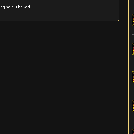
ang selalu bayar!