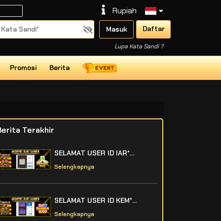
Rupiah
Daftar
Masuk
Lupa Kata Sandi ?
Promosi
Berita
Berita Terakhir
SELAMAT USER ID IAR*...
Selengkapnya
SELAMAT USER ID KEM*...
Selengkapnya