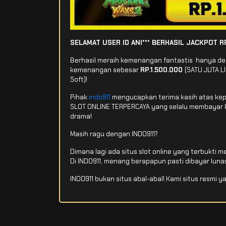
SELAMAT USER ID ANI*** BERHASIL JACKPOT R
Berhasil meraih kemenangan fantastis hanya d
kemenangan sebesar
RP.1.500.000
(SATU JUTA L
Soft)!
Pihak
indo911
mengucapkan terima kasih atas kep
SLOT ONLINE TERPERCAYA yang selalu membayar 
drama!
Masih ragu dengan INDO911?
Dimana lagi ada situs slot online yang terbukti
Di INDO911, menang berapapun pasti dibayar luna
INDO911 bukan situs abal-abal! Kami situs resmi y