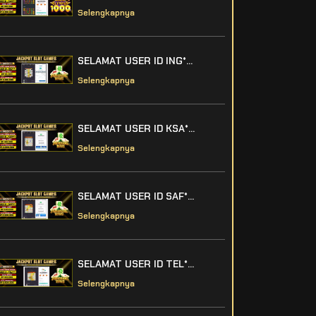
Selengkapnya
SELAMAT USER ID ING*...
Selengkapnya
SELAMAT USER ID KSA*...
Selengkapnya
SELAMAT USER ID SAF*...
Selengkapnya
SELAMAT USER ID TEL*...
Selengkapnya