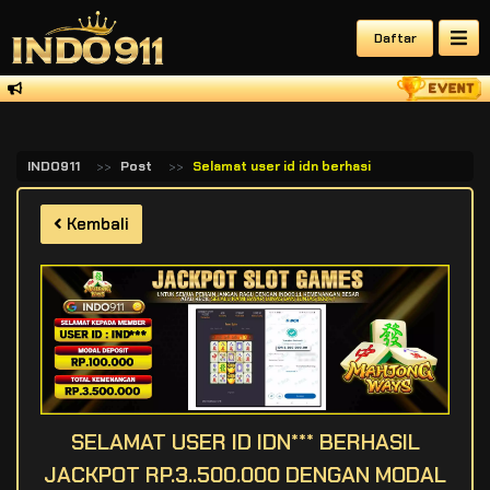
Daftar
INDO911
Post
Selamat user id idn berhasil jackpot rp 3 50
Kembali
SELAMAT USER ID IDN*** BERHASIL
JACKPOT RP.3..500.000 DENGAN MODAL