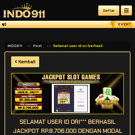
Daftar
INDO911
Post
Selamat user id ori berhasil jackpot rp 8 70
Kembali
SELAMAT USER ID ORI*** BERHASIL
JACKPOT RP.8.706.000 DENGAN MODAL