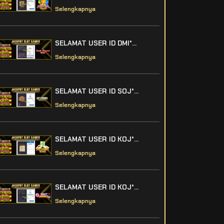
Selengkapnya
SELAMAT USER ID DMI*...
Selengkapnya
SELAMAT USER ID SOJ*...
Selengkapnya
SELAMAT USER ID KOJ*...
Selengkapnya
SELAMAT USER ID KOJ*...
Selengkapnya