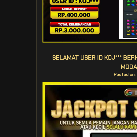
SELAMAT USER ID KOJ*** BER
MODA
Posted on: