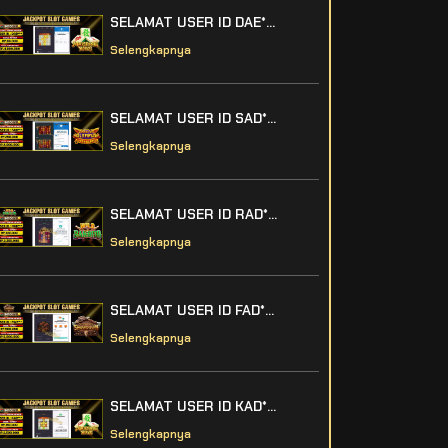
SELAMAT USER ID DAE*...
Selengkapnya
SELAMAT USER ID SAD*...
Selengkapnya
SELAMAT USER ID RAD*...
Selengkapnya
SELAMAT USER ID FAD*...
Selengkapnya
SELAMAT USER ID KAD*...
Selengkapnya