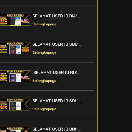
SELAMAT USER ID BIA*...
Selengkapnya
SELAMAT USER ID SOL*...
Selengkapnya
.SELAMAT USER ID RIZ...
Selengkapnya
SELAMAT USER ID SOL*...
Selengkapnya
SELAMAT USER ID DMI*...