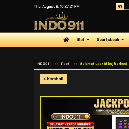
Thu, August 6, 10:27:22 PM
Slot
Sportsbook
INDO911
Post
Selamat user id koj berhasi
Kembali