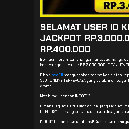
SELAMAT USER ID K
JACKPOT RP.3.000
RP.400.000
Berhasil meraih kemenangan fantastis hanya de
kemenangan sebesar
RP.3.000.000
(TIGA JUTA 
Pihak
indo911
mengucapkan terima kasih atas kep
SLOT ONLINE TERPERCAYA yang selalu membayar 
drama!
Masih ragu dengan INDO911?
Dimana lagi ada situs slot online yang terbukti
Di INDO911, menang berapapun pasti dibayar luna
INDO911 bukan situs abal-abal! Kami situs resmi y