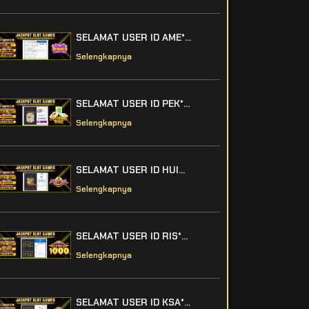
SELAMAT USER ID AME*...
Selengkapnya
SELAMAT USER ID PEK*...
Selengkapnya
SELAMAT USER ID HUI...
Selengkapnya
SELAMAT USER ID RIS*...
Selengkapnya
SELAMAT USER ID KSA*...