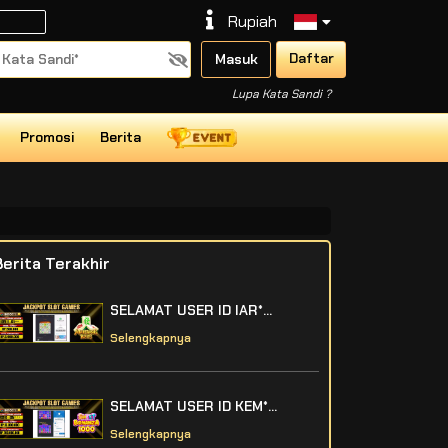
Rupiah
Daftar
Masuk
Lupa Kata Sandi ?
Promosi
Berita
Berita Terakhir
SELAMAT USER ID IAR*...
Selengkapnya
SELAMAT USER ID KEM*...
Selengkapnya