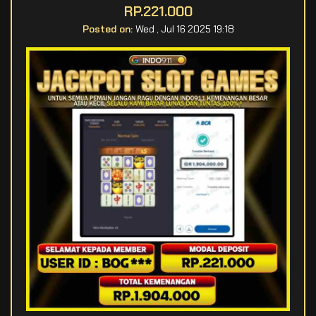
RP.221.000
Posted on:
Wed , Jul 16 2025 19:18