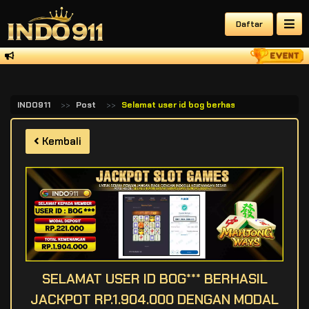
Daftar
INDO911
Post
Selamat user id bog berhasil jackpot rp 1 9
Kembali
SELAMAT USER ID BOG*** BERHASIL
JACKPOT RP.1.904.000 DENGAN MODAL