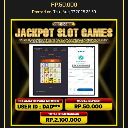
RP.50.000
Posted on:
Thu , Aug 07 2025 22:59