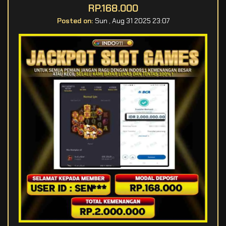
RP.168.000
Posted on:
Sun , Aug 31 2025 23:07