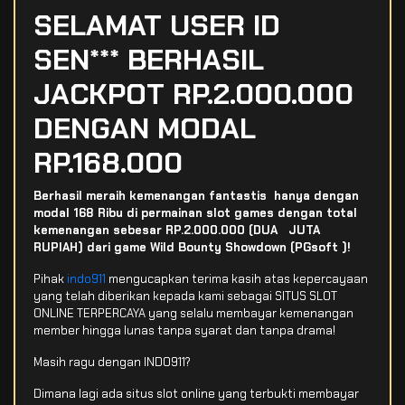
SELAMAT USER ID
SEN*** BERHASIL
JACKPOT RP.2.000.000
DENGAN MODAL
RP.168.000
Berhasil meraih kemenangan fantastis hanya dengan
modal 168 Ribu di permainan slot games dengan total
kemenangan sebesar RP.2.000.000 (DUA JUTA
RUPIAH) dari game Wild Bounty Showdown (PGsoft )!
Pihak
indo911
mengucapkan terima kasih atas kepercayaan
yang telah diberikan kepada kami sebagai SITUS SLOT
ONLINE TERPERCAYA yang selalu membayar kemenangan
member hingga lunas tanpa syarat dan tanpa drama!
Masih ragu dengan INDO911?
Dimana lagi ada situs slot online yang terbukti membayar