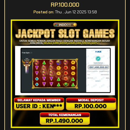
RP.100.000
Posted on:
Thu , Jun 12 2025 13:58