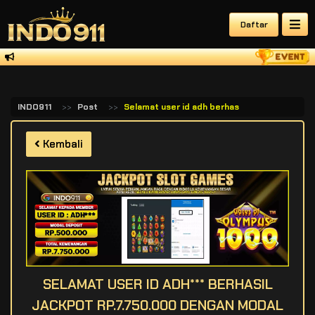
Daftar
INDO911
Post
Selamat user id adh berhasil jackpot rp 7 7
Kembali
SELAMAT USER ID ADH*** BERHASIL
JACKPOT RP.7.750.000 DENGAN MODAL