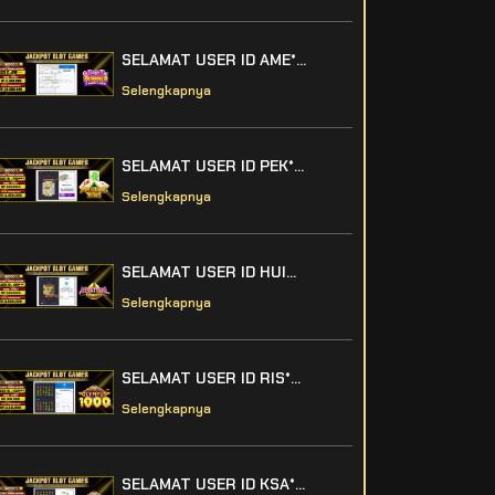
SELAMAT USER ID AME*...
Selengkapnya
SELAMAT USER ID PEK*...
Selengkapnya
SELAMAT USER ID HUI...
Selengkapnya
SELAMAT USER ID RIS*...
Selengkapnya
SELAMAT USER ID KSA*...