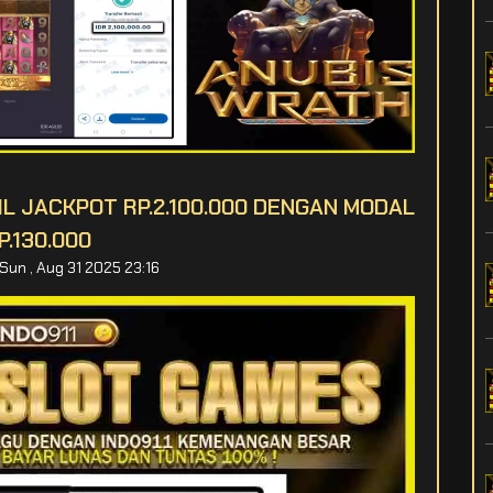
IL JACKPOT RP.2.100.000 DENGAN MODAL
P.130.000
Sun , Aug 31 2025 23:16