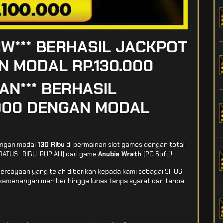
RW*** BERHASIL JACKPOT
N MODAL RP.130.000
AN*** BERHASIL
.000 DENGAN MODAL
engan modal
130 Ribu
di permainan slot games dengan total
RATUS RIBU RUPIAH) dari game
Anubis Wrath
(PG Soft)!
ercayaan yang telah diberikan kepada kami sebagai SITUS
kemenangan member hingga lunas tanpa syarat dan tanpa