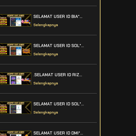
SELAMAT USER ID BIA*...
Selengkapnya
SELAMAT USER ID SOL*...
Selengkapnya
.SELAMAT USER ID RIZ...
Selengkapnya
SELAMAT USER ID SOL*...
Selengkapnya
SELAMAT USER ID DMI*...