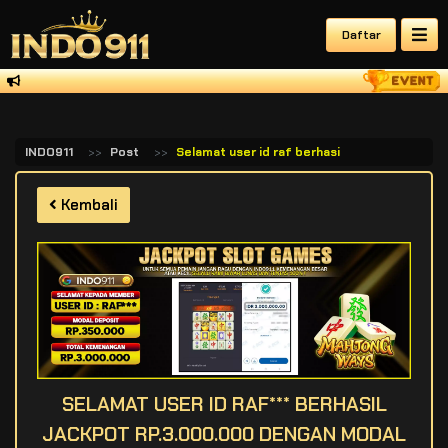
Daftar
INDO911
Post
Selamat user id raf berhasil jackpot rp 3 0
Kembali
SELAMAT USER ID RAF*** BERHASIL
JACKPOT RP.3.000.000 DENGAN MODAL