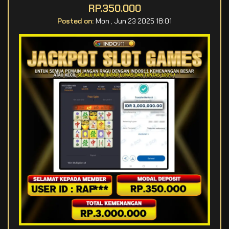
RP.350.000
Posted on:
Mon , Jun 23 2025 18:01