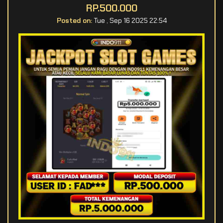
RP.500.000
Posted on:
Tue , Sep 16 2025 22:54