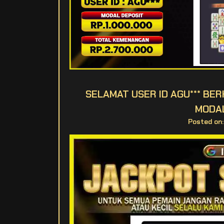
SELAMAT USER ID AGU*** BER
MODAL
Posted on