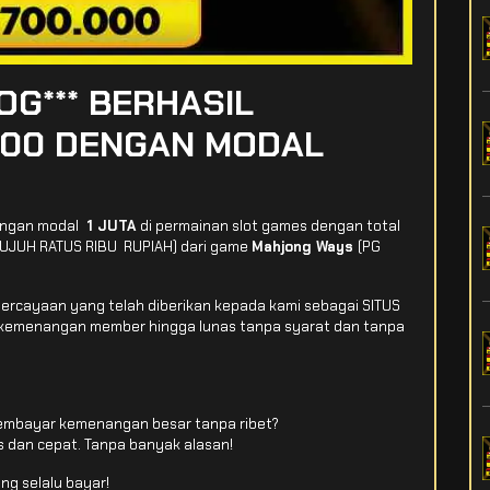
OG*** BERHASIL
.000 DENGAN MODAL
engan modal
1 JUTA
di permainan slot games dengan total
UJUH RATUS RIBU RUPIAH) dari game
Mahjong Ways
(PG
ercayaan yang telah diberikan kepada kami sebagai SITUS
kemenangan member hingga lunas tanpa syarat dan tanpa
 membayar kemenangan besar tanpa ribet?
s dan cepat. Tanpa banyak alasan!
ang selalu bayar!