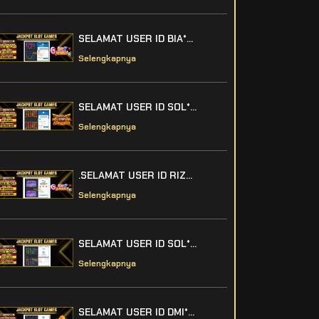
SELAMAT USER ID BIA*...
Selengkapnya
SELAMAT USER ID SOL*...
Selengkapnya
.SELAMAT USER ID RIZ...
Selengkapnya
SELAMAT USER ID SOL*...
Selengkapnya
SELAMAT USER ID DMI*...