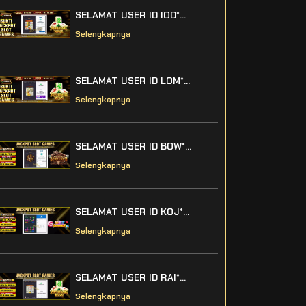
SELAMAT USER ID IOD*...
Selengkapnya
SELAMAT USER ID LOM*...
Selengkapnya
SELAMAT USER ID BOW*...
Selengkapnya
SELAMAT USER ID KOJ*...
Selengkapnya
SELAMAT USER ID RAI*...
Selengkapnya