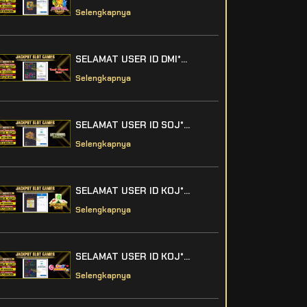
Selengkapnya
SELAMAT USER ID DMI*...
Selengkapnya
SELAMAT USER ID SOJ*...
Selengkapnya
SELAMAT USER ID KOJ*...
Selengkapnya
SELAMAT USER ID KOJ*...
Selengkapnya