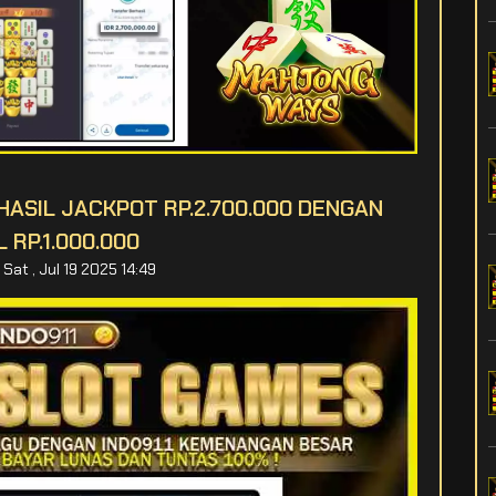
HASIL JACKPOT RP.2.700.000 DENGAN
 RP.1.000.000
:
Sat , Jul 19 2025 14:49