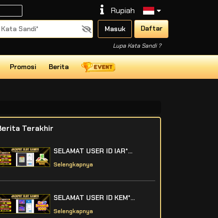
Rupiah
Daftar
Masuk
Lupa Kata Sandi ?
Promosi
Berita
Berita Terakhir
SELAMAT USER ID IAR*...
Selengkapnya
SELAMAT USER ID KEM*...
Selengkapnya