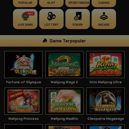
POPULAR
SLOT
SPORTSBOOK
CASINO
LIVE GAME
LOTTERY
POKER
ARCADE
Game Terpopuler
Fortune of Olympus
Mahjong Ways 2
Kirin Mahjong Ultra
Mahjong Princess
Mahjong MaxWin
Cleopatra Megaways